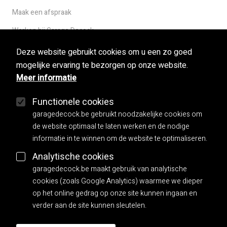
Maak een afspraak
Werken bij Garage Decock
Deze website gebruikt cookies om u een zo goed
mogelijke ervaring te bezorgen op onze website.
Used cars
Meer informatie
Herstellingen
Functionele cookies
Mobilo
garagedecock.be gebruikt noodzakelijke cookies om
Carrosserie
de website optimaal te laten werken en de nodige
informatie in te winnen om de website te optimaliseren.
Facebook
Analytische cookies
garagedecock.be maakt gebruik van analytische
Algemene voorwaarden
cookies (zoals Google Analytics) waarmee we dieper
Privacy policy
op het online gedrag op onze site kunnen ingaan en
verder aan de site kunnen sleutelen.