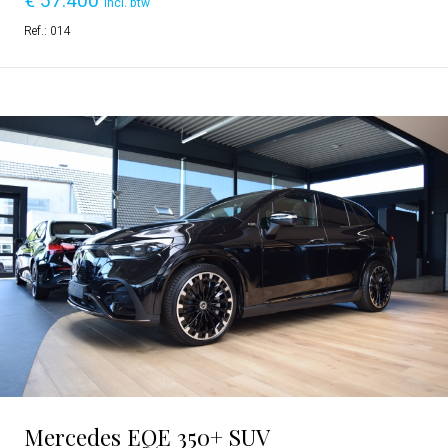
€
57.400
incl. btw
Ref.:
014
Mercedes EQE 350+ SUV