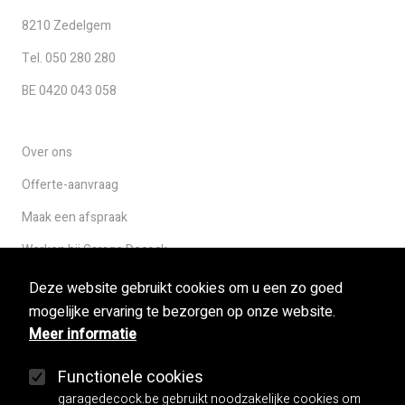
8210 Zedelgem
Tel. 050 280 280
BE 0420 043 058
Over ons
Offerte-aanvraag
Maak een afspraak
Werken bij Garage Decock
Deze website gebruikt cookies om u een zo goed
mogelijke ervaring te bezorgen op onze website.
Used cars
Meer informatie
Herstellingen
Functionele cookies
Mobilo
garagedecock.be gebruikt noodzakelijke cookies om