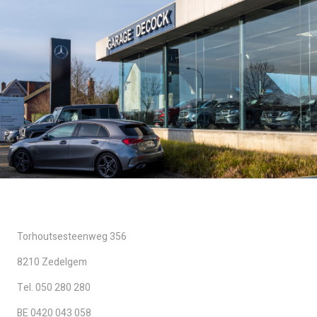
Torhoutsesteenweg 356
8210 Zedelgem
Tel. 050 280 280
BE 0420 043 058