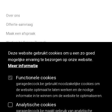
Over ons
Offerte-aanvraag
Maak een afspraak
Werken bij Garage Decock
Deze website gebruikt cookies om u een zo goed
mogelijke ervaring te bezorgen op onze website.
Used cars
Meer informatie
Herstellingen
Functionele cookies
Mobilo
garagedecock.be gebruikt noodzakelijke cookies om
Carrosserie
de website optimaal te laten werken en de nodige
informatie in te winnen om de website te optimaliseren.
Facebook
Analytische cookies
garagedecock.be maakt gebruik van analytische