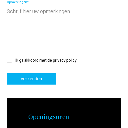
Opmerkingen*
Privacy
Ik ga akkoord met de
privacy policy
.
policy
Openingsuren